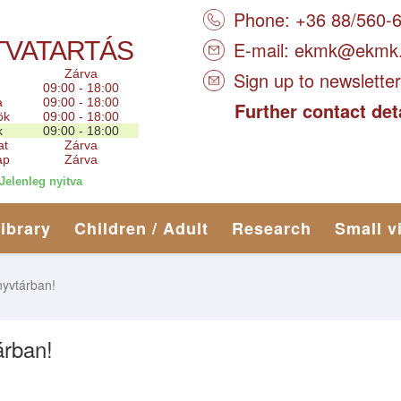
Phone: +36 88/560-
TVATARTÁS
E-mail:
ekmk@ekmk
Zárva
Sign up to newsletter
09:00 - 18:00
a
09:00 - 18:00
Further contact det
ök
09:00 - 18:00
k
09:00 - 18:00
at
Zárva
ap
Zárva
Jelenleg nyitva
library
Children / Adult
Research
Small v
yvtárban!
rban!