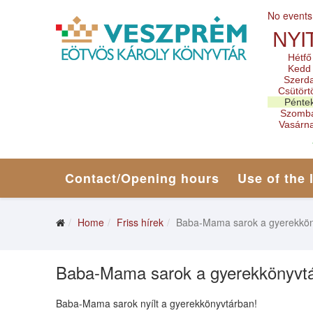
No events
NYI
Hétfő
Kedd
Szerd
Csütört
Pénte
Szomb
Vasárn
Contact/Opening hours
Use of the 
Home
Friss hírek
Baba-Mama sarok a gyerekkön
Baba-Mama sarok a gyerekkönyvtá
Baba-Mama sarok nyílt a gyerekkönyvtárban!