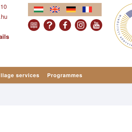
610
.hu
ails
illage services
Programmes