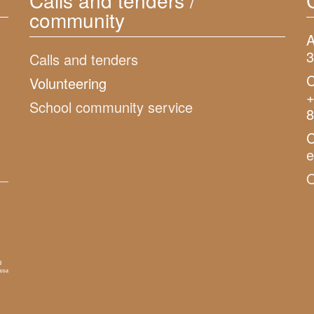
Calls and tenders /
community
A
3
Calls and tenders
C
Volunteering
+
School community service
8
C
O