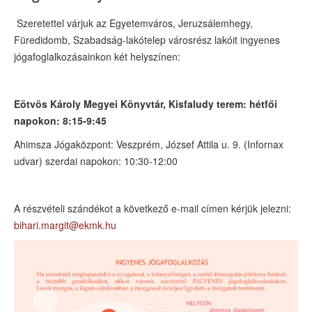
Szeretettel várjuk az Egyetemváros, Jeruzsálemhegy,
Füredidomb, Szabadság-lakótelep városrész lakóit ingyenes
jógafoglalkozásainkon két helyszínen:
Eötvös Károly Megyei Könyvtár, Kisfaludy terem: hétfői
napokon: 8:15-9:45
Ahimsza Jógaközpont: Veszprém, József Attila u. 9. (Infornax
udvar) szerdai napokon: 10:30-12:00
A részvételi szándékot a következő e-mail címen kérjük jelezni:
bihari.margit@ekmk.hu