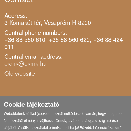
Address:
3 Komakút tér, Veszprém H-8200
Central phone numbers:
+36 88 560 610, +36 88 560 620, +36 88 424
011
Central email address:
ekmk@ekmk.hu
Old website
Cookie tájékoztató
Weboldalunk sütiket (cookie) használ működése folyamán, hogy a legjobb
felhasználói élményt nyújthassa Önnek, továbbá a látogatottság mérése
céljából. A sütik használatát bármikor letilthatja! Bővebb információkat erről