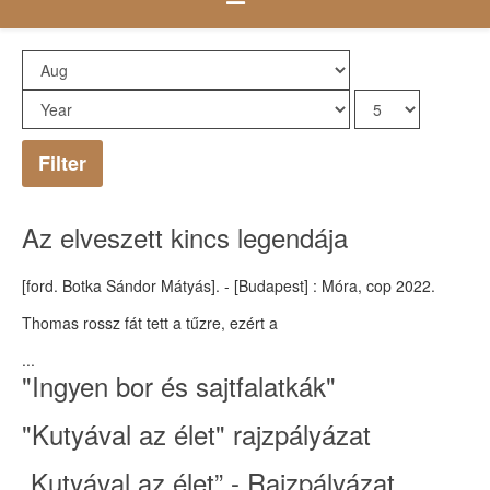
Filter
Az elveszett kincs legendája
[ford. Botka Sándor Mátyás]. - [Budapest] : Móra, cop 2022.
Thomas rossz fát tett a tűzre, ezért a
...
"Ingyen bor és sajtfalatkák"
"Kutyával az élet" rajzpályázat
„Kutyával az élet” - Rajzpályázat