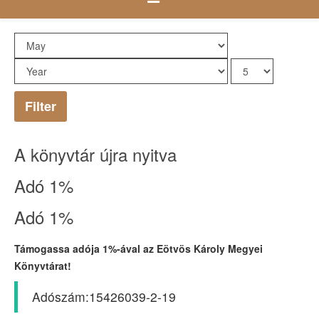
Filter
A könyvtár újra nyitva
Adó 1%
Adó 1%
Támogassa adója 1%-ával az Eötvös Károly Megyei
Könyvtárat!
Adószám:15426039-2-19