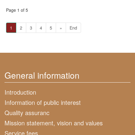
Page 1 of 5
1
2
3
4
5
»
End
General information
Introduction
Information of public interest
Quality assuranc
Mission statement, vision and values
Service fees