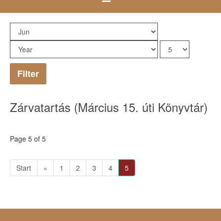
Filter
Zárvatartás (Március 15. úti Könyvtár)
Page 5 of 5
Start
«
1
2
3
4
5