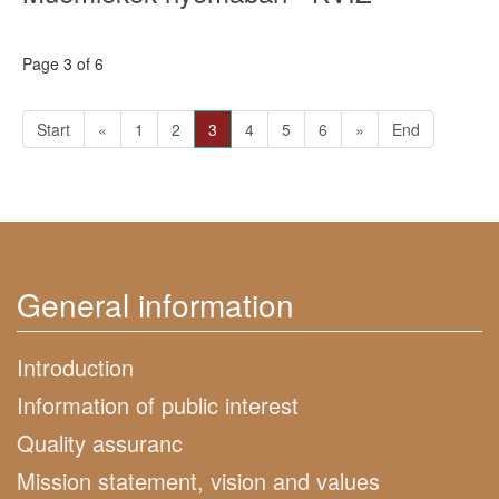
Page 3 of 6
Start
«
1
2
3
4
5
6
»
End
General information
Introduction
Information of public interest
Quality assuranc
Mission statement, vision and values