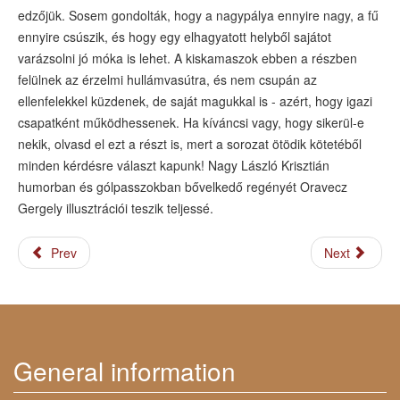
edzőjük. Sosem gondolták, hogy a nagypálya ennyire nagy, a fű
ennyire csúszik, és hogy egy elhagyatott helyből sajátot
varázsolni jó móka is lehet. A kiskamaszok ebben a részben
felülnek az érzelmi hullámvasútra, és nem csupán az
ellenfelekkel küzdenek, de saját magukkal is - azért, hogy igazi
csapatként működhessenek. Ha kíváncsi vagy, hogy sikerül-e
nekik, olvasd el ezt a részt is, mert a sorozat ötödik kötetéből
minden kérdésre választ kapunk! Nagy László Krisztián
humorban és gólpasszokban bővelkedő regényét Oravecz
Gergely illusztrációi teszik teljessé.
Prev
Next
General information