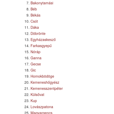
Bakonytamási
Béb
Békás
Csót
Dáka
Döbrönte
Egyházaskesző
Farkasgyepű
Nóráp
Ganna
Gecse
Gic
Homokbödöge
Kemeneshőgyész
Kemenesszentpéter
Külsővat
Kup
Lovászpatona
Magyargencs