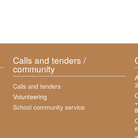
Calls and tenders /
community
A
3
Calls and tenders
C
Volunteering
+
School community service
8
C