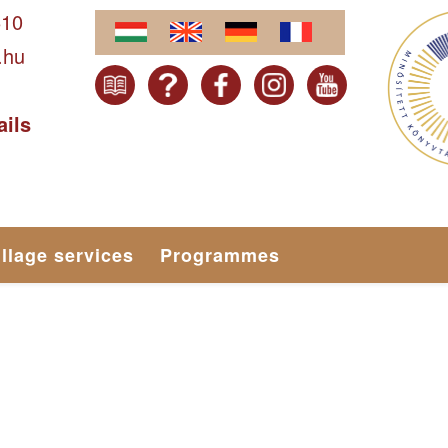
610
.hu
ails
illage services
Programmes