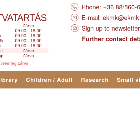
Phone: +36 88/560-
TVATARTÁS
E-mail:
ekmk@ekmk
Zárva
Sign up to newsletter
09:00 - 18:00
a
09:00 - 18:00
Further contact det
ök
09:00 - 18:00
k
09:00 - 18:00
at
Zárva
ap
Zárva
Jelenleg zárva
library
Children / Adult
Research
Small v