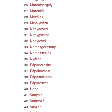
Marcalgergelyi
Marcaltő
Mezőlak
Mihályháza
Nagyacsád
Nagygyimót
Nagytevel
Nemesgörzsöny
Nemesszalók
Nyárád
Pápadereske
Pápakovácsi
Pápasalamon
Pápateszér
Ugod
Vanyola
Várkesző
Vaszar