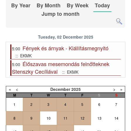
By Year
By Month
By Week
Today
Jump to month
Tuesday, 02 December 2025
Fények és árnyak - Kiállításmegnyitó
5:00
:: EKMK
Élőszavas mesemondás felnőtteknek
5:00
Stenszky Cecíliával
:: EKMK
«
<
December
2025
>
»
M
T
W
T
F
S
S
1
2
3
4
5
6
7
8
9
10
11
12
13
14