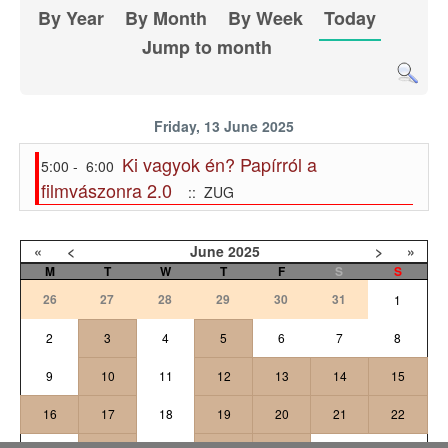
By Year
By Month
By Week
Today
Jump to month
Friday, 13 June 2025
Ki vagyok én? Papírról a
5:00 - 6:00
filmvászonra 2.0
:: ZUG
«
<
June
2025
>
»
M
T
W
T
F
S
S
26
27
28
29
30
31
1
2
3
4
5
6
7
8
9
10
11
12
13
14
15
16
17
18
19
20
21
22