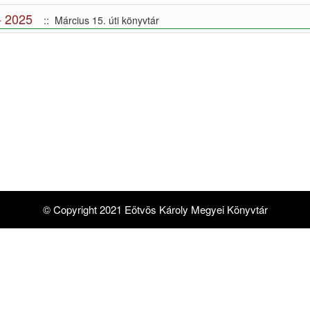
 2025
:: Március 15. úti könyvtár
© Copyright 2021 Eötvös Károly Megyei Könyvtár