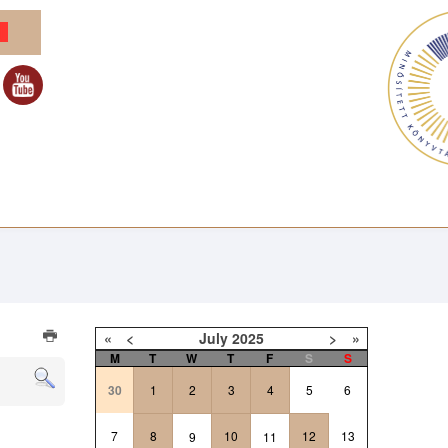
«
<
July
2025
>
»
M
T
W
T
F
S
S
30
1
2
3
4
5
6
7
8
10
12
13
9
11