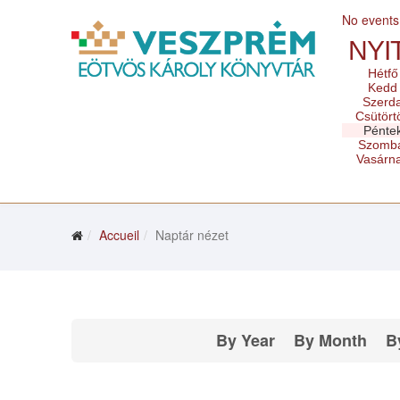
No events
NYI
Hétfő
Kedd
Szerd
Csütört
Pénte
Szomb
Vasárn
Accueil
Naptár nézet
By Year
By Month
B