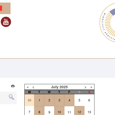
«
<
July
2025
>
»
M
T
W
T
F
S
S
30
1
2
3
4
5
6
7
8
10
12
13
9
11