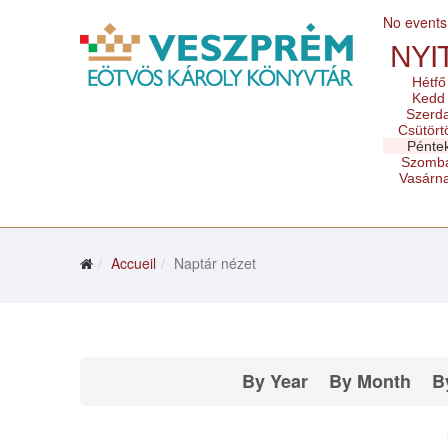
No events
NYI
Hétfő
Kedd
Szerd
Csütört
Pénte
Szomb
Vasárn
Accueil
Naptár nézet
By Year
By Month
B