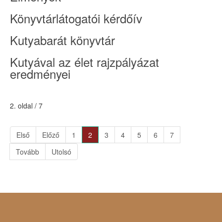
Könyvtárlátogatói kérdőív
Kutyabarát könyvtár
Kutyával az élet rajzpályázat
eredményei
2. oldal / 7
Első
Előző
1
2
3
4
5
6
7
Tovább
Utolsó