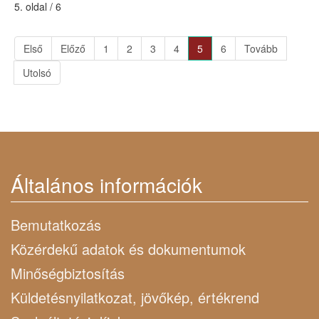
5. oldal / 6
Első
Előző
1
2
3
4
5
6
Tovább
Utolsó
Általános információk
Bemutatkozás
Közérdekű adatok és dokumentumok
Minőségbiztosítás
Küldetésnyilatkozat, jövőkép, értékrend