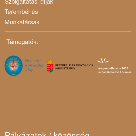
Szolgáltatási díjak
Terembérlés
Munkatársak
Támogatók:
Pályázatok / közösség