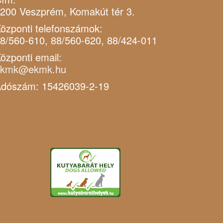
200 Veszprém, Komakút tér 3.
özponti telefonszámok:
8/560-610, 88/560-620, 88/424-011
özponti email:
ekmk@ekmk.hu
dószám: 15426039-2-19