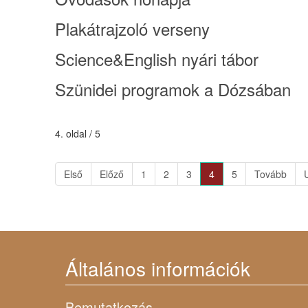
Plakátrajzoló verseny
Science&English nyári tábor
Szünidei programok a Dózsában
4. oldal / 5
Első
Előző
1
2
3
4
5
Tovább
Általános információk
Bemutatkozás