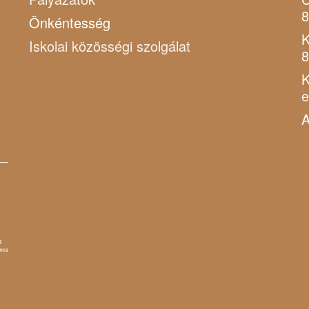
8
Önkéntesség
K
Iskolai közösségi szolgálat
8
K
A