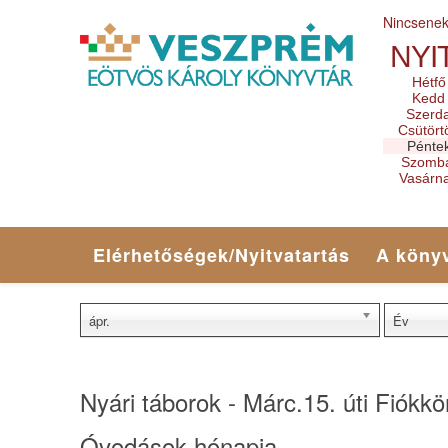
Nincsene
NYI
Hétfő
Kedd
Szerd
Csütört
Pénte
Szomb
Vasárn
Elérhetőségek/Nyitvatartás
A könyv
ápr.
Év
Nyári táborok - Márc.15. úti Fiókkö
Óvodások hónapja