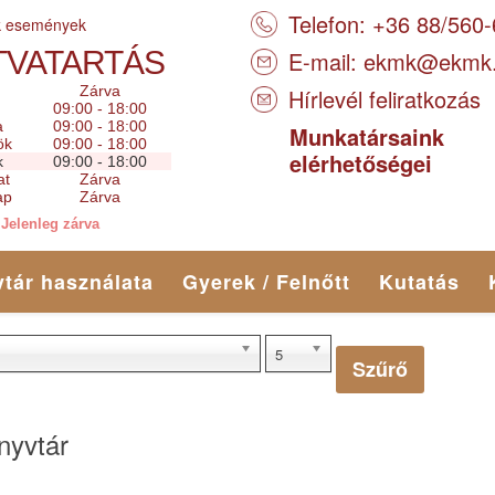
Telefon: +36 88/560
k események
TVATARTÁS
E-mail:
ekmk@ekmk
Zárva
Hírlevél feliratkozás
09:00 - 18:00
a
09:00 - 18:00
Munkatársaink
ök
09:00 - 18:00
elérhetőségei
k
09:00 - 18:00
at
Zárva
ap
Zárva
Jelenleg zárva
tár használata
Gyerek / Felnőtt
Kutatás
5
Szűrő
nyvtár