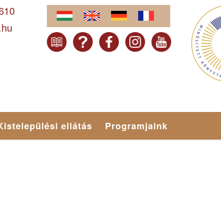
-610
.hu
Kistelepülési ellátás
Programjaink