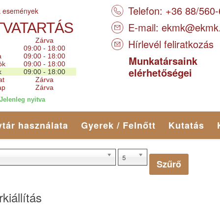
Telefon: +36 88/560
k események
TVATARTÁS
E-mail:
ekmk@ekmk
Zárva
Hírlevél feliratkozás
09:00 - 18:00
a
09:00 - 18:00
Munkatársaink
ök
09:00 - 18:00
elérhetőségei
k
09:00 - 18:00
at
Zárva
ap
Zárva
Jelenleg nyitva
tár használata
Gyerek / Felnőtt
Kutatás
5
Szűrő
iállítás