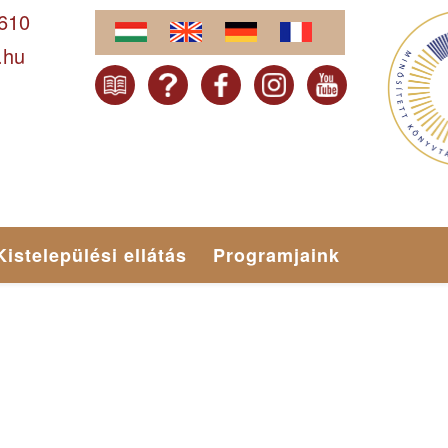
-610
.hu
Kistelepülési ellátás
Programjaink