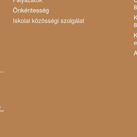
8
Önkéntesség
K
Iskolai közösségi szolgálat
8
K
A