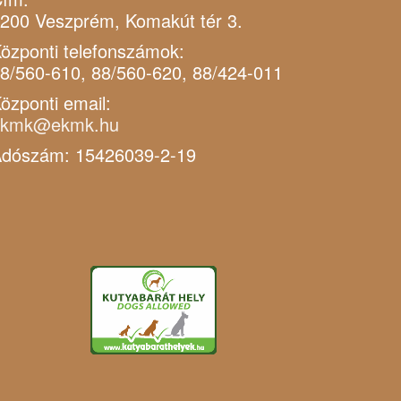
200 Veszprém, Komakút tér 3.
özponti telefonszámok:
8/560-610, 88/560-620, 88/424-011
özponti email:
ekmk@ekmk.hu
dószám: 15426039-2-19