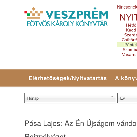
Nincsene
NYI
Hétfő
Kedd
Szerd
Csütört
Pénte
Szomb
Vasárn
Elérhetőségek/Nyitvatartás
A könyv
Hónap
Év
Pósa Lajos: Az Én Újságom vándork
Rajzpályázat