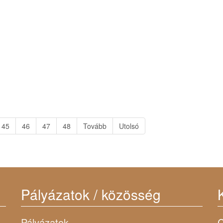
45
46
47
48
Tovább
Utolsó
Pályázatok / közösség
Pályázatok
C