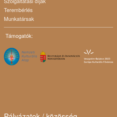
Szolgáltatási díjak
Terembérlés
Munkatársak
Támogatók:
Pályázatok / közösség