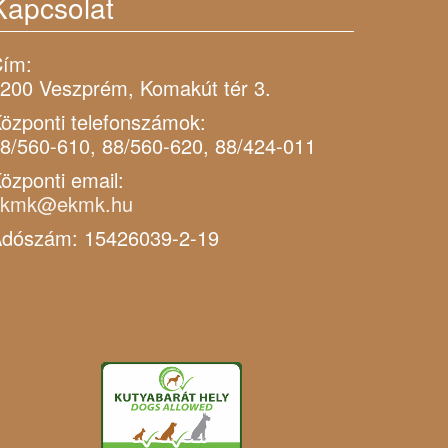
Kapcsolat
ím:
200 Veszprém, Komakút tér 3.
özponti telefonszámok:
8/560-610, 88/560-620, 88/424-011
özponti email:
ekmk@ekmk.hu
dószám: 15426039-2-19