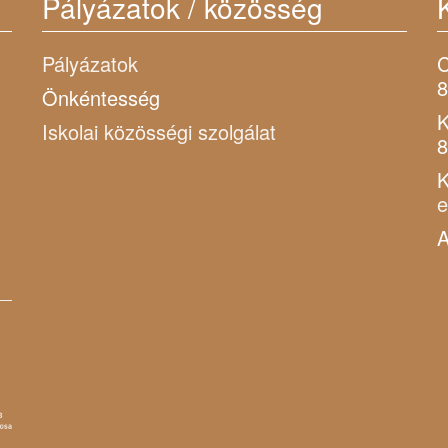
Pályázatok / közösség
Pályázatok
C
8
Önkéntesség
K
Iskolai közösségi szolgálat
8
K
A