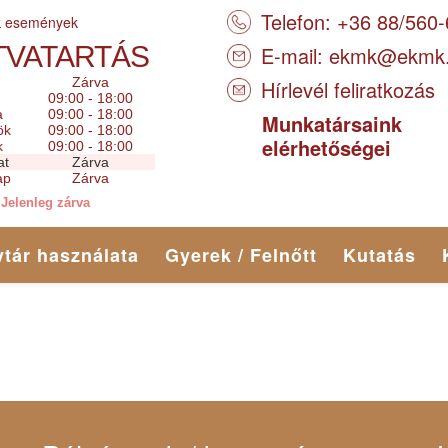
Telefon: +36 88/560
k események
TVATARTÁS
E-mail:
ekmk@ekmk
Zárva
Hírlevél feliratkozás
09:00 - 18:00
a
09:00 - 18:00
Munkatársaink
ök
09:00 - 18:00
elérhetőségei
k
09:00 - 18:00
at
Zárva
ap
Zárva
Jelenleg zárva
tár használata
Gyerek / Felnőtt
Kutatás