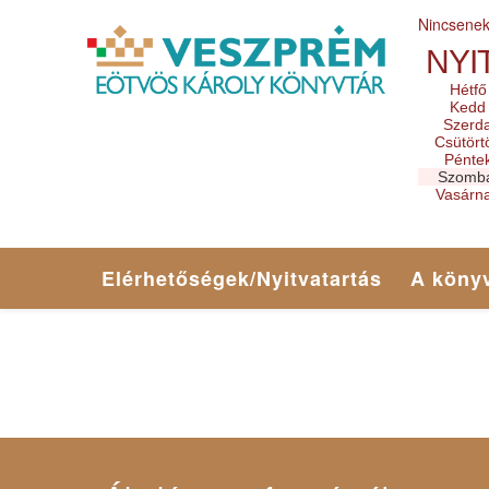
Nincsene
NYI
Hétfő
Kedd
Szerd
Csütört
Pénte
Szomb
Vasárn
Elérhetőségek/Nyitvatartás
A könyv