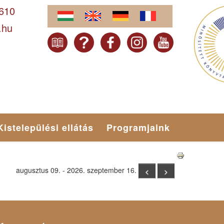
-610
.hu
Kistelepülési ellátás
Programjaink
augusztus 09. - 2026. szeptember 16.
<
>