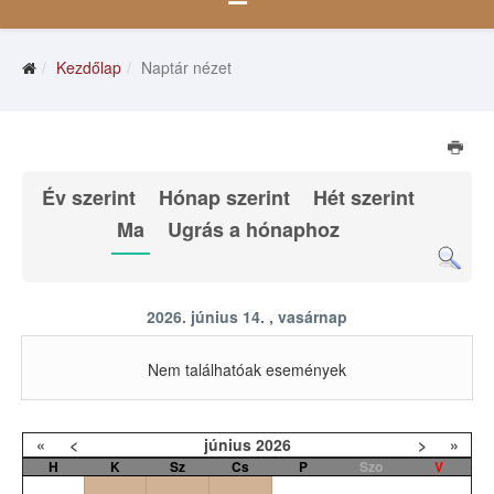
Kezdőlap
Naptár nézet
Év szerint
Hónap szerint
Hét szerint
Ma
Ugrás a hónaphoz
2026. június 14. , vasárnap
Nem találhatóak események
«
<
június
2026
>
»
H
K
Sz
Cs
P
Szo
V