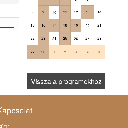
8
9
11
12
13
14
10
15
16
17
18
19
21
20
22
23
25
27
28
24
26
1
3
4
5
29
30
2
Vissza a programokhoz
Kapcsolat
ím: