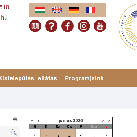
-610
.hu
Kistelepülési ellátás
Programjaink
«
<
június
2026
>
»
H
K
Sz
Cs
P
Szo
V
2
3
4
1
5
6
7