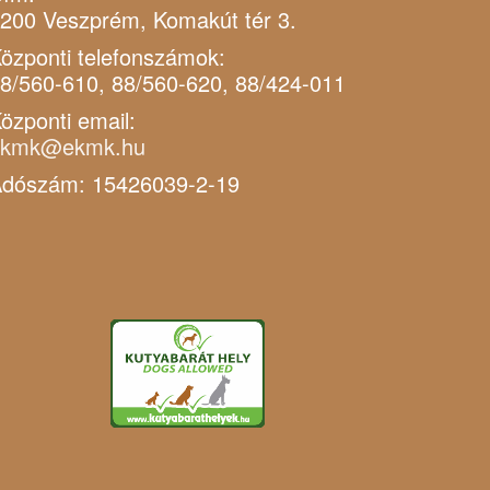
200 Veszprém, Komakút tér 3.
özponti telefonszámok:
8/560-610, 88/560-620, 88/424-011
özponti email:
ekmk@ekmk.hu
dószám: 15426039-2-19