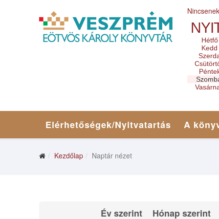
Nincsene
NYI
Hétfő
Kedd
Szerd
Csütört
Pénte
Szomb
Vasárn
Elérhetőségek/Nyitvatartás
A könyv
Kezdőlap
Naptár nézet
Év szerint
Hónap szerint