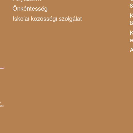
8
Önkéntesség
K
Iskolai közösségi szolgálat
8
K
A