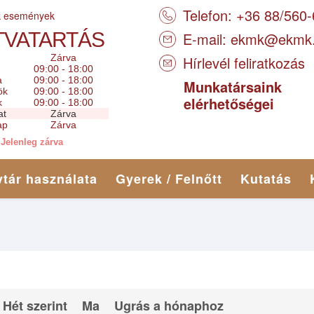
Telefon: +36 88/560
k események
TVATARTÁS
E-mail:
ekmk@ekmk
Zárva
Hírlevél feliratkozás
09:00 - 18:00
a
09:00 - 18:00
Munkatársaink
ök
09:00 - 18:00
elérhetőségei
k
09:00 - 18:00
at
Zárva
ap
Zárva
Jelenleg zárva
tár használata
Gyerek / Felnőtt
Kutatás
Hét szerint
Ma
Ugrás a hónaphoz