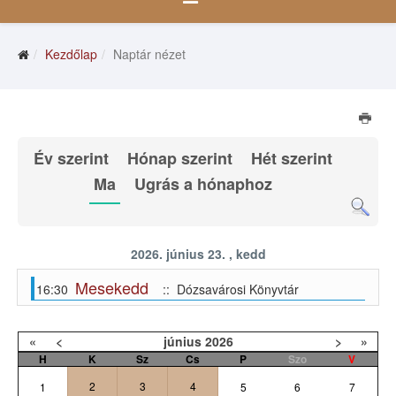
Kezdőlap
Naptár nézet
Év szerint
Hónap szerint
Hét szerint
Ma
Ugrás a hónaphoz
2026. június 23. , kedd
Mesekedd
16:30
:: Dózsavárosi Könyvtár
«
<
június
2026
>
»
H
K
Sz
Cs
P
Szo
V
2
3
4
1
5
6
7