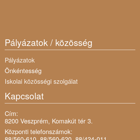
Pályázatok / közösség
Pályázatok
Önkéntesség
Iskolai közösségi szolgálat
Kapcsolat
Cím:
8200 Veszprém, Komakút tér 3.
Központi telefonszámok:
88/560-610, 88/560-620, 88/424-011