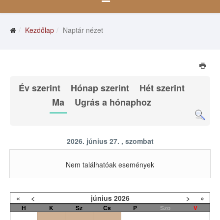
Kezdőlap
Naptár nézet
Év szerint
Hónap szerint
Hét szerint
Ma
Ugrás a hónaphoz
2026. június 27. , szombat
Nem találhatóak események
«
<
június
2026
>
»
H
K
Sz
Cs
P
Szo
V