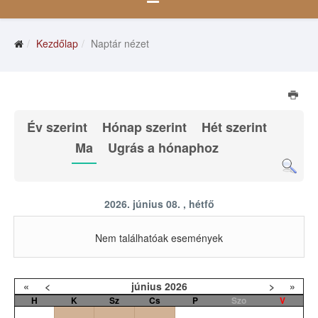
Kezdőlap
Naptár nézet
Év szerint
Hónap szerint
Hét szerint
Ma
Ugrás a hónaphoz
2026. június 08. , hétfő
Nem találhatóak események
«
<
június
2026
>
»
H
K
Sz
Cs
P
Szo
V