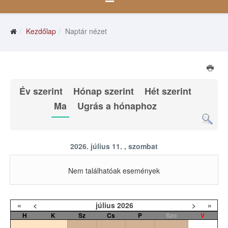
Kezdőlap
Naptár nézet
Év szerint
Hónap szerint
Hét szerint
Ma
Ugrás a hónaphoz
2026. július 11. , szombat
Nem találhatóak események
«
<
július
2026
>
»
H
K
Sz
Cs
P
Szo
V