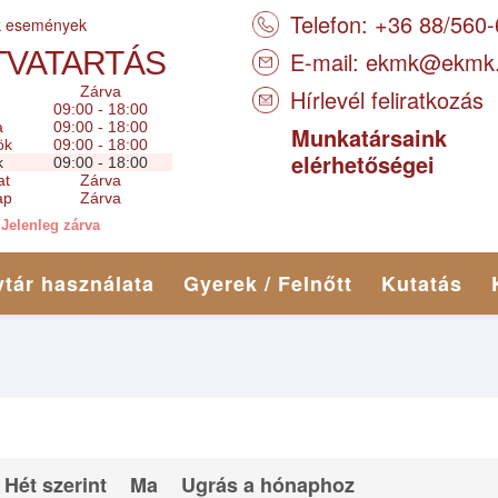
Telefon: +36 88/560
k események
TVATARTÁS
E-mail:
ekmk@ekmk
Zárva
Hírlevél feliratkozás
09:00 - 18:00
a
09:00 - 18:00
Munkatársaink
ök
09:00 - 18:00
elérhetőségei
k
09:00 - 18:00
at
Zárva
ap
Zárva
Jelenleg zárva
tár használata
Gyerek / Felnőtt
Kutatás
Hét szerint
Ma
Ugrás a hónaphoz