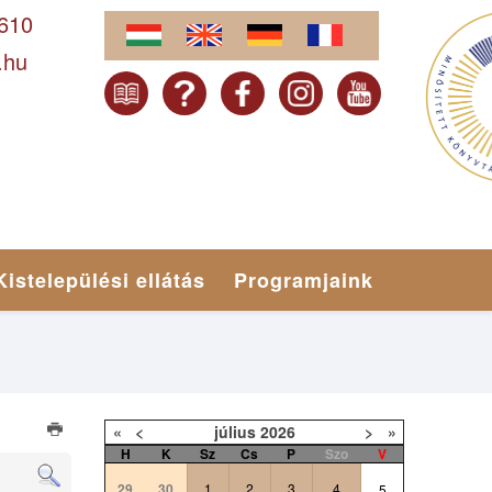
-610
.hu
Kistelepülési ellátás
Programjaink
«
<
július
2026
>
»
H
K
Sz
Cs
P
Szo
V
29
30
1
2
3
4
5