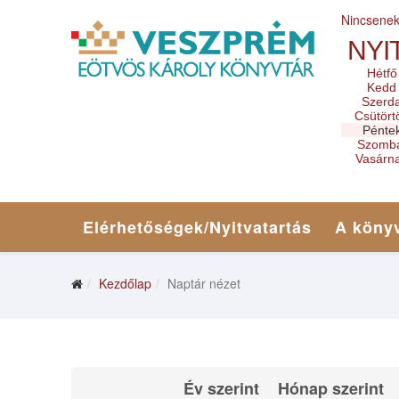
Nincsene
NYI
Hétfő
Kedd
Szerd
Csütört
Pénte
Szomb
Vasárn
Elérhetőségek/Nyitvatartás
A könyv
Kezdőlap
Naptár nézet
Év szerint
Hónap szerint