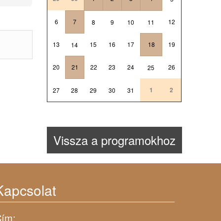
6
7
12
8
9
10
11
13
15
16
17
18
19
14
20
21
22
23
24
26
25
1
2
27
28
29
30
31
Vissza a programokhoz
Kapcsolat
ím: