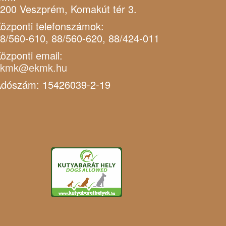
200 Veszprém, Komakút tér 3.
özponti telefonszámok:
8/560-610, 88/560-620, 88/424-011
özponti email:
ekmk@ekmk.hu
dószám: 15426039-2-19