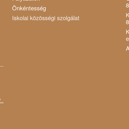
8
Önkéntesség
K
Iskolai közösségi szolgálat
8
K
A