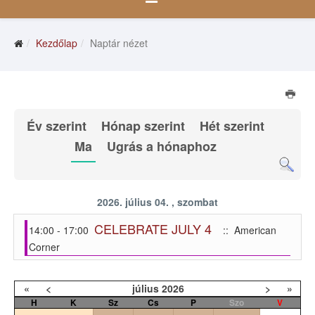
Kezdőlap
Naptár nézet
Év szerint
Hónap szerint
Hét szerint
Ma
Ugrás a hónaphoz
2026. július 04. , szombat
CELEBRATE JULY 4
14:00 - 17:00
:: American
Corner
«
<
július
2026
>
»
H
K
Sz
Cs
P
Szo
V