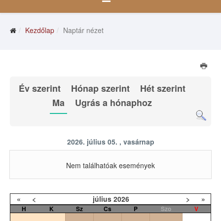
Kezdőlap
Naptár nézet
Év szerint
Hónap szerint
Hét szerint
Ma
Ugrás a hónaphoz
2026. július 05. , vasárnap
Nem találhatóak események
«
<
július
2026
>
»
H
K
Sz
Cs
P
Szo
V