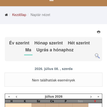
Kezdőlap
Naptár nézet
Év szerint
Hónap szerint
Hét szerint
Ma
Ugrás a hónaphoz
2026. július 08. , szerda
Nem találhatóak események
«
<
július
2026
>
»
H
K
Sz
Cs
P
Szo
V