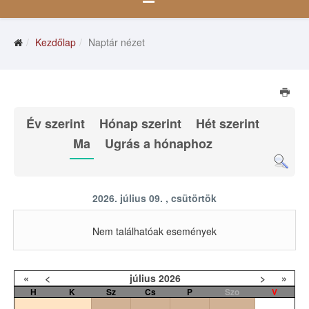
Kezdőlap
Naptár nézet
Év szerint
Hónap szerint
Hét szerint
Ma
Ugrás a hónaphoz
2026. július 09. , csütörtök
Nem találhatóak események
«
<
július
2026
>
»
H
K
Sz
Cs
P
Szo
V