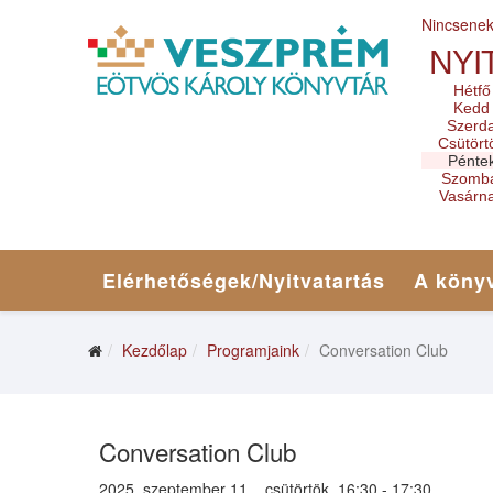
Nincsene
NYI
Hétfő
Kedd
Szerd
Csütört
Pénte
Szomb
Vasárn
Elérhetőségek/Nyitvatartás
A könyv
Kezdőlap
Programjaink
Conversation Club
Conversation Club
2025. szeptember 11. , csütörtök, 16:30 - 17:30