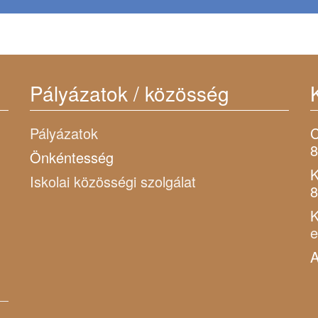
Pályázatok / közösség
Pályázatok
C
8
Önkéntesség
K
Iskolai közösségi szolgálat
8
K
A