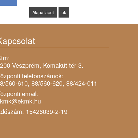
Kapcsolat
ím:
200 Veszprém, Komakút tér 3.
özponti telefonszámok:
8/560-610, 88/560-620, 88/424-011
özponti email:
ekmk@ekmk.hu
dószám: 15426039-2-19