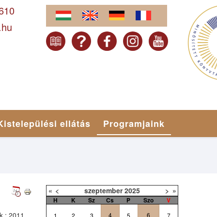
-610
.hu
Kistelepülési ellátás
Programjaink
«
<
szeptember
2025
>
»
H
K
Sz
Cs
P
Szo
V
k
: 2011
4
6
1
2
3
5
7