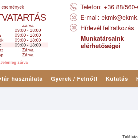
Telefon: +36 88/560
k események
TVATARTÁS
E-mail:
ekmk@ekmk
Zárva
Hírlevél feliratkozás
09:00 - 18:00
a
09:00 - 18:00
Munkatársaink
ök
09:00 - 18:00
elérhetőségei
k
09:00 - 18:00
at
Zárva
ap
Zárva
Jelenleg zárva
tár használata
Gyerek / Felnőtt
Kutatás
Találato