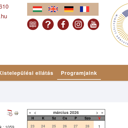
-610
.hu
Kistelepülési ellátás
Programjaink
«
<
március
2026
>
»
H
K
Sz
Cs
P
Szo
V
23
24
25
26
27
28
1
k
: 1059