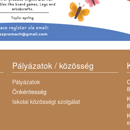
Pályázatok / közösség
Pályázatok
C
8
Önkéntesség
K
Iskolai közösségi szolgálat
8
K