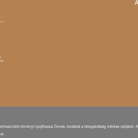
A
elhasználói élményt nyújthassa Önnek, továbbá a látogatottság mérése céljából. A 
at.
© Copyright 2021 Eötvös Károly Megyei Könyvtár