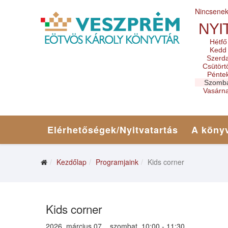
Nincsene
NYI
Hétfő
Kedd
Szerd
Csütört
Pénte
Szomb
Vasárn
Elérhetőségek/Nyitvatartás
A könyv
Kezdőlap
Programjaink
Kids corner
Kids corner
2026. március 07. , szombat, 10:00 - 11:30