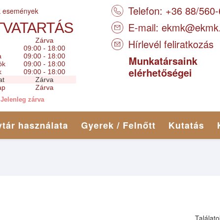
Telefon: +36 88/560
k események
TVATARTÁS
E-mail:
ekmk@ekmk
Zárva
Hírlevél feliratkozás
09:00 - 18:00
a
09:00 - 18:00
Munkatársaink
ök
09:00 - 18:00
elérhetőségei
k
09:00 - 18:00
at
Zárva
ap
Zárva
Jelenleg zárva
tár használata
Gyerek / Felnőtt
Kutatás
Találato