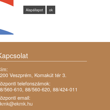
Kapcsolat
ím:
200 Veszprém, Komakút tér 3.
özponti telefonszámok:
8/560-610, 88/560-620, 88/424-011
özponti email:
ekmk@ekmk.hu