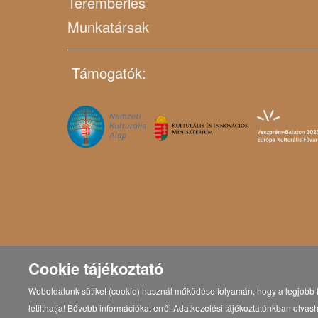
Terembérlés
Munkatársak
Támogatók:
Cookie tájékoztató
Weboldalunk sütiket (cookie) használ működése folyamán, hogy a legjobb f
letilthatja! Bővebb információkat erről Adatkezelési tájékoztatónkban olvash