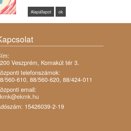
Kapcsolat
ím:
200 Veszprém, Komakút tér 3.
özponti telefonszámok:
8/560-610, 88/560-620, 88/424-011
özponti email:
ekmk@ekmk.hu
dószám: 15426039-2-19