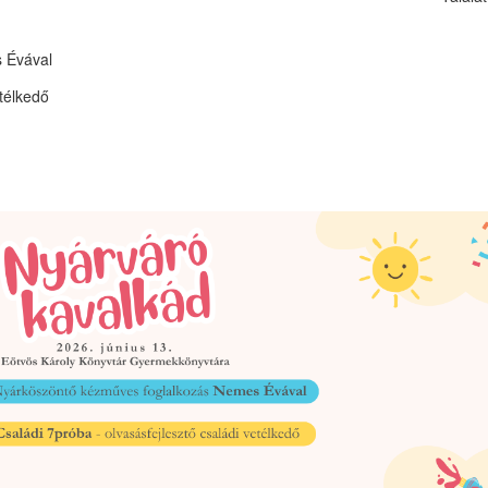
Évával
etélkedő