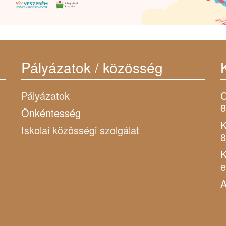
Pályázatok / közösség
Pályázatok
C
8
Önkéntesség
K
Iskolai közösségi szolgálat
8
K
A