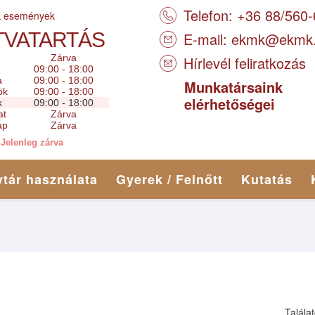
Telefon: +36 88/560
k események
TVATARTÁS
E-mail:
ekmk@ekmk
Zárva
Hírlevél feliratkozás
09:00 - 18:00
a
09:00 - 18:00
Munkatársaink
ök
09:00 - 18:00
elérhetőségei
k
09:00 - 18:00
at
Zárva
ap
Zárva
Jelenleg zárva
tár használata
Gyerek / Felnőtt
Kutatás
Talála