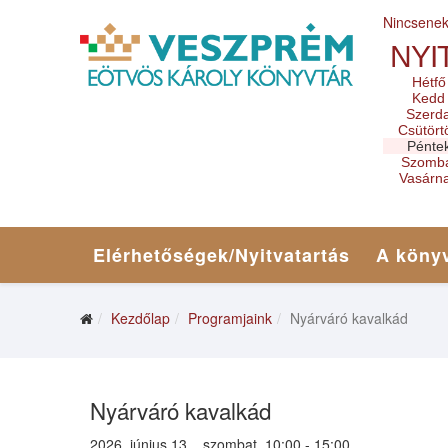
Nincsene
NYI
Hétfő
Kedd
Szerd
Csütört
Pénte
Szomb
Vasárn
Elérhetőségek/Nyitvatartás
A könyv
Kezdőlap
Programjaink
Nyárváró kavalkád
Nyárváró kavalkád
2026. június 13. , szombat, 10:00 - 15:00