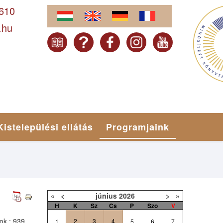
-610
.hu
Kistelepülési ellátás
Programjaink
«
<
június
2026
>
»
H
K
Sz
Cs
P
Szo
V
tok
: 939
2
3
4
1
5
6
7