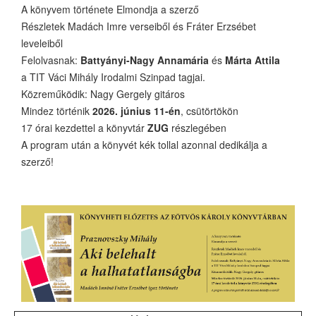
A könyvem története Elmondja a szerző
Részletek Madách Imre verseiből és Fráter Erzsébet
leveleiből
Felolvasnak:
Battyányi-Nagy Annamária
és
Márta Attila
a TIT Váci Mihály Irodalmi Szinpad tagjai.
Közreműködik: Nagy Gergely gitáros
Mindez történik
2026. június 11-én
, csütörtökön
17 órai kezdettel a könyvtár
ZUG
részlegében
A program után a könyvét kék tollal azonnal dedikálja a
szerző!