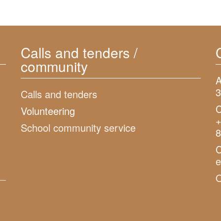
Calls and tenders /
community
A
3
Calls and tenders
C
Volunteering
+
School community service
8
C
O