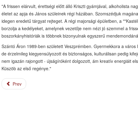
"A frissen elárvult, érettségi előtt álló Kriszti gyámjával, alkoholista 
életet az apja és János szüleinek régi házában. Szomszédjuk magána
idegen eredetű tárgyat rejteget. A régi majorsági épületben, a ""Kasté
borzolja a kedélyeket, amelynek vezetője nem nézi jó szemmel a frisse
boszorkányhistóriák is többnek bizonyulnak egyszerű mendemondáná
Szántó Áron 1989-ben született Veszprémben. Gyermekkora a város le
de érzelmileg kiegyensúlyozott és biztonságos, kulturálisan pedig kife
nem igazán rajongott - újságíróként dolgozott, ám kreatív energiáit 
Küszöb az első regénye."
Prev