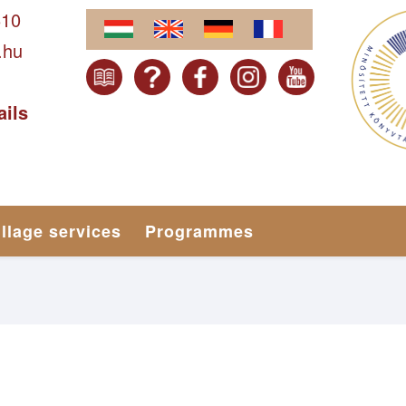
610
.hu
ails
illage services
Programmes