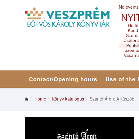
No events
NYI
Hétfő
Kedd
Szerd
Csütört
Pénte
Szomb
Vasárn
Contact/Opening hours
Use of the 
Home
Könyv katalógus
Szántó Áron: A küszöb