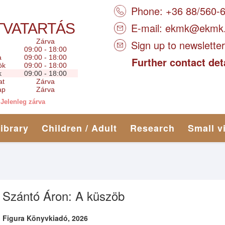
Phone: +36 88/560-
TVATARTÁS
E-mail:
ekmk@ekmk
Zárva
Sign up to newsletter
09:00 - 18:00
a
09:00 - 18:00
Further contact det
ök
09:00 - 18:00
k
09:00 - 18:00
at
Zárva
ap
Zárva
Jelenleg zárva
library
Children / Adult
Research
Small v
Szántó Áron: A küszöb
Figura Könyvkiadó, 2026