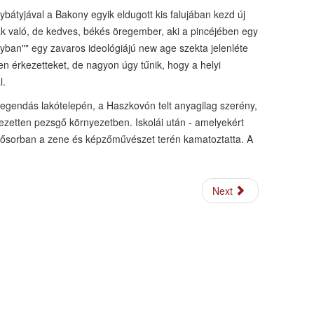
nagybátyjával a Bakony egyik eldugott kis falujában kezd új
k való, de kedves, békés öregember, aki a pincéjében egy
lyban"" egy zavaros ideológiájú new age szekta jelenléte
n érkezetteket, de nagyon úgy tűnik, hogy a helyi
l.
gendás lakótelepén, a Haszkovón telt anyagilag szerény,
jezetten pezsgő környezetben. Iskolái után - amelyekért
elsősorban a zene és képzőművészet terén kamatoztatta. A
Next