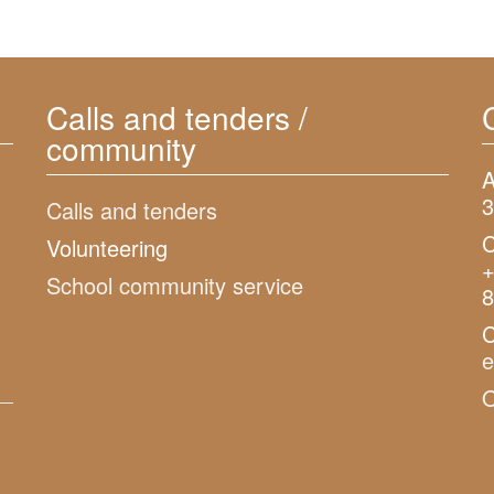
Calls and tenders /
community
A
3
Calls and tenders
C
Volunteering
+
School community service
8
C
O