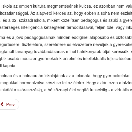
 iskola az emberi kultúra megmentésének kulcsa, ez azonban nem va
ltozatlansággal. Az alapvető kérdés az, hogy ebben a soha nem észlelt
. és a 22. századi iskola, miként közelítsen pedagógus és szülő a gyerek,
sterséges intelligencia kétségtelen térhódításával, féljen tőle, vagy in
ma és a jövő pedagógusainak minden eddiginél alaposabb és biztosab
gértésére, tiszteletére, szeretetére és élvezetére neveljék a gyerekek
gtanult tananyag továbbadásának minél hatékonyabb útját keressük. 
gbiztosabb módszer gyermekeink érzelmi és intellektuális fejlesztésébe
ll kapnia.
holnap és a holnapután iskolájának az a feladata, hogy gyermekeinket 
magukkal harmonizálva készítse fel az életre. Hogy aztán ezen a biztos
nkától a szórakozásig, a hétköznapi élet segítő funkcióiig - a virtuális 
Prev