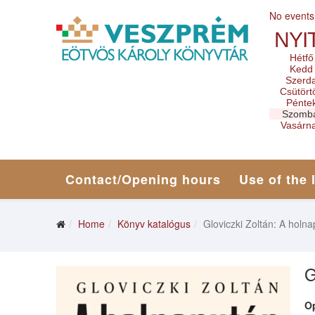
No events
NYI
Hétfő
Kedd
Szerd
Csütört
Pénte
Szomb
Vasárn
Contact/Opening hours
Use of the 
Home
Könyv katalógus
Gloviczki Zoltán: A holna
G
O