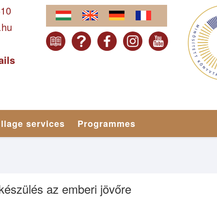
610
.hu
ails
illage services
Programmes
lkészülés az emberi jövőre