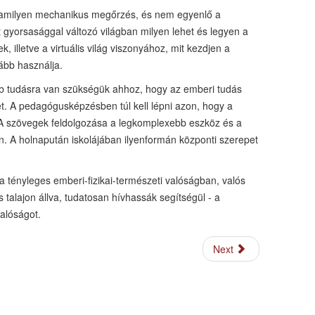
lamilyen mechanikus megőrzés, és nem egyenlő a
 gyorsasággal változó világban milyen lehet és legyen a
 illetve a virtuális világ viszonyához, mit kezdjen a
kább használja.
b tudásra van szükségük ahhoz, hogy az emberi tudás
et. A pedagógusképzésben túl kell lépni azon, hogy a
A szövegek feldolgozása a legkomplexebb eszköz és a
n. A holnapután iskolájában ilyenformán központi szerepet
a tényleges emberi-fizikai-természeti valóságban, valós
 talajon állva, tudatosan hívhassák segítségül - a
valóságot.
Next