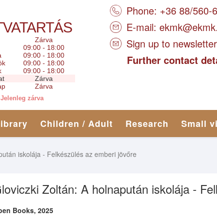
Phone: +36 88/560-
TVATARTÁS
E-mail:
ekmk@ekmk
Zárva
Sign up to newsletter
09:00 - 18:00
a
09:00 - 18:00
Further contact det
ök
09:00 - 18:00
k
09:00 - 18:00
at
Zárva
ap
Zárva
Jelenleg zárva
library
Children / Adult
Research
Small v
pután iskolája - Felkészülés az emberi jövőre
loviczki Zoltán: A holnapután iskolája - Fe
pen Books, 2025