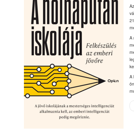
Az
vá
21
me
A 
me
me
le
ke
A 
ön
mu