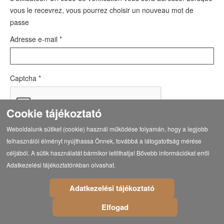
vous le recevrez, vous pourrez choisir un nouveau mot de
passe
Adresse e-mail
*
Captcha
*
Cookie tájékoztató
Weboldalunk sütiket (cookie) használ működése folyamán, hogy a legjobb
felhasználói élményt nyújthassa Önnek, továbbá a látogatottság mérése
Envoyer
céljából. A sütik használatát bármikor letilthatja! Bővebb információkat erről
Adatkezelési tájékoztatónkban olvashat.
Adatkezelési tájékoztató
© Copyright 2021 Eötvös Károly Megyei Könyvtár
Elfogad