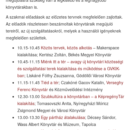
megújulásra szükség van a legkisebb és a legnagyobb
könyvtárakban is.
A szakmai előadások az előzetes tervnek megfelelően zajlottak.
Az előadók részletesen beszámoltak könyvtáraik megújuló
tereiről, az új szolgáltatásokról, melyek a használói igényeknek
megfelelően születtek.
10.15-10.45
Közös tervek, közös alkotás
– Makerspace
kialakítása; Kertész Zoltán, Békés Megyei Könyvtár
10.45-11.15
Miénk itt a tér – avagy új könyvtári közösségi
és szolgáltatási terek kialakítása és működése a GVKIK-
ban
; Liskáné Fóthy Zsuzsanna, Gödöllői Városi Könyvtár
11.15-11.45
Tiéd a tér
; Czakóné Gacov Katalin,
Verseghy
Ferenc Könyvtár
és Közművelődési Intézmény
12.30-13.00
Szubkultúra a könyvtárban – a KépregényTár
kialakítás
; Tomasovszki Anita, Nyíregyházi Móricz
Zsigmond Megyei és Városi Könyvtár
13.00-13.30
Egy pártház átalakulása
; Décsey Sándor,
Wass Albert Könyvtár és Múzeum, Tapolca