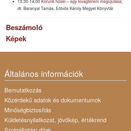
13.30-14.00
Korunk hősei – egy lovagterem megújulása
;
dr. Baranyai Tamás, Eötvös Károly Megyei Könyvtár
Beszámoló
Képek
Általános információk
Bemutatkozás
Közérdekű adatok és dokumentumok
Minőségbiztosítás
Küldetésnyilatkozat, jövőkép, értékrend
Szolgáltatási díjak