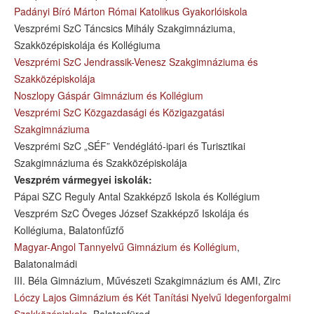
Padányi Bíró Márton Római Katolikus Gyakorlóiskola
Veszprémi SzC Táncsics Mihály Szakgimnáziuma,
Szakközépiskolája és Kollégiuma
Veszprémi SzC Jendrassik-Venesz Szakgimnáziuma és
Szakközépiskolája
Noszlopy Gáspár Gimnázium és Kollégium
Veszprémi SzC Közgazdasági és Közigazgatási
Szakgimnáziuma
Veszprémi SzC „SÉF” Vendéglátó-ipari és Turisztikai
Szakgimnáziuma és Szakközépiskolája
Veszprém vármegyei iskolák:
Pápai SZC Reguly Antal Szakképző Iskola és Kollégium
Veszprém SzC Öveges József Szakképző Iskolája és
Kollégiuma, Balatonfűzfő
Magyar-Angol Tannyelvű Gimnázium és Kollégium
,
Balatonalmádi
III. Béla Gimnázium, Művészeti Szakgimnázium és AMI, Zirc
Lóczy Lajos Gimnázium és Két Tanítási Nyelvű Idegenforgalmi