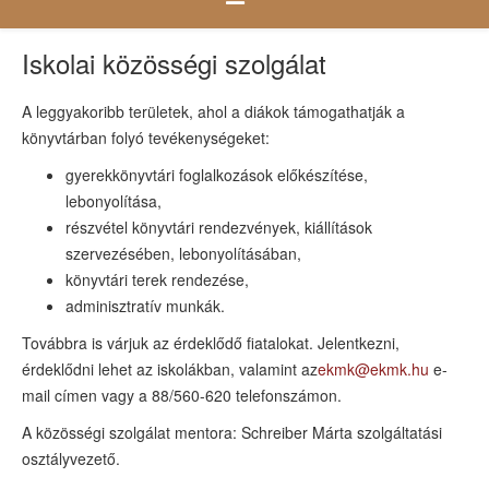
Iskolai közösségi szolgálat
A leggyakoribb területek, ahol a diákok támogathatják a
könyvtárban folyó tevékenységeket:
gyerekkönyvtári foglalkozások előkészítése,
lebonyolítása,
részvétel könyvtári rendezvények, kiállítások
szervezésében, lebonyolításában,
könyvtári terek rendezése,
adminisztratív munkák.
Továbbra is várjuk az érdeklődő fiatalokat. Jelentkezni,
érdeklődni lehet az iskolákban, valamint az
ekmk@ekmk.hu
e-
mail címen vagy a 88/560-620 telefonszámon.
A közösségi szolgálat mentora: Schreiber Márta szolgáltatási
osztályvezető.