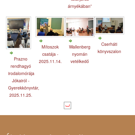
árnyékában”
Cserháti
Mítoszok
Wallenberg
könyvszalon
csatája -
nyomán
Prazno
2025.11.14.
vetélkedő
rendhagyó
irodalomórája
Jókairól -
Gyerekkönyvtár,
2025.11.25.