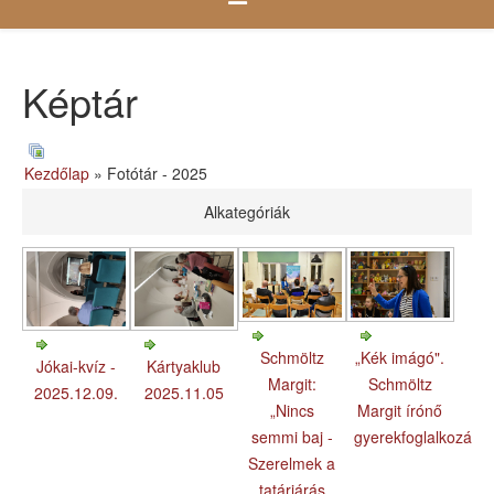
Képtár
Kezdőlap
» Fotótár - 2025
Alkategóriák
Schmöltz
„Kék imágó".
Jókai-kvíz -
Kártyaklub
Margit:
Schmöltz
2025.12.09.
2025.11.05
„Nincs
Margit írónő
semmi baj -
gyerekfoglalkozása
Szerelmek a
tatárjárás