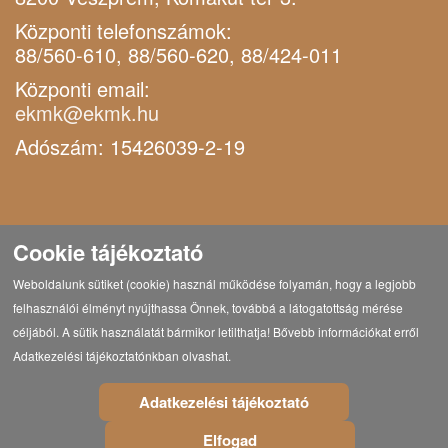
Központi telefonszámok:
88/560-610, 88/560-620, 88/424-011
Központi email:
ekmk@ekmk.hu
Adószám: 15426039-2-19
Cookie tájékoztató
Weboldalunk sütiket (cookie) használ működése folyamán, hogy a legjobb
felhasználói élményt nyújthassa Önnek, továbbá a látogatottság mérése
céljából. A sütik használatát bármikor letilthatja! Bővebb információkat erről
Adatkezelési tájékoztatónkban olvashat.
Adatkezelési tájékoztató
Elfogad
© Copyright 2021 Eötvös Károly Megyei Könyvtár