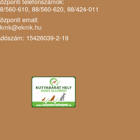
özponti telefonszámok:
8/560-610, 88/560-620, 88/424-011
özponti email:
ekmk@ekmk.hu
dószám: 15426039-2-19