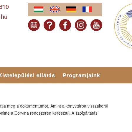
-610
.hu
Kistelepülési ellátás
Programjaink
hatja meg a dokumentumot. Amint a könyvtárba visszakerül
online a Corvina rendszeren keresztül. A szolgáltatás