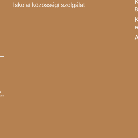
K
Iskolai közösségi szolgálat
8
K
A