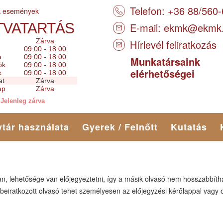
Telefon: +36 88/560
k események
TVATARTÁS
E-mail:
ekmk@ekmk
Zárva
Hírlevél feliratkozás
09:00 - 18:00
a
09:00 - 18:00
Munkatársaink
ök
09:00 - 18:00
elérhetőségei
k
09:00 - 18:00
at
Zárva
ap
Zárva
Jelenleg zárva
tár használata
Gyerek / Felnőtt
Kutatás
an, lehetősége van előjegyeztetni, így a másik olvasó nem hosszabbít
 beiratkozott olvasó tehet személyesen az előjegyzési kérőlappal vagy 