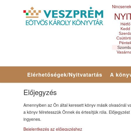
Nincsene
NYI
Hétfő
Kedd
Szerd
Csütört
Pénte
Szomb
Vasárn
Elérhetőségek/Nyitvatartás
A könyv
Előjegyzés
Amennyiben az Ön által keresett könyv másik olvasónál v
a könyv félretesszük Önnek és értesítjük róla. Előjegyzést
ingyenes.
Bejelentkezés az előjegyzéshez