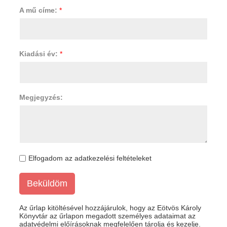
A mű címe:
*
Kiadási év:
*
Megjegyzés:
Elfogadom az adatkezelési feltételeket
Beküldöm
Az űrlap kitöltésével hozzájárulok, hogy az Eötvös Károly
Könyvtár az űrlapon megadott személyes adataimat az
adatvédelmi előírásoknak megfelelően tárolja és kezelje.