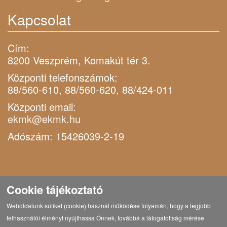
Kapcsolat
Cím:
8200 Veszprém, Komakút tér 3.
Központi telefonszámok:
88/560-610, 88/560-620, 88/424-011
Központi email:
ekmk@ekmk.hu
Adószám: 15426039-2-19
Cookie tájékoztató
Weboldalunk sütiket (cookie) használ működése folyamán, hogy a legjobb
felhasználói élményt nyújthassa Önnek, továbbá a látogatottság mérése