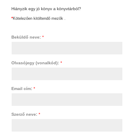
Hiányzik egy jó könyv a könyvtárból?
.
*
Kötelezően kitöltendő mezők
Beküldő neve:
*
Olvasójegy (vonalkód):
*
Email cím:
*
Szerző neve:
*