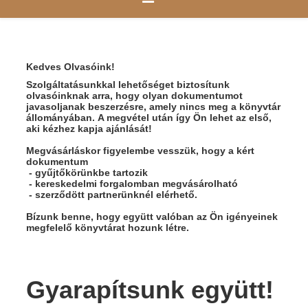
Kedv
es Olvasóink!
Szolgáltatásunkkal lehetőséget biztosítunk
olvasóinknak arra, hogy olyan dokumentumot
javasoljanak beszerzésre, amely nincs meg a könyvtár
állományában. A megvétel után így Ön lehet az első,
aki kézhez kapja ajánlását!
Megvásárláskor figyelembe vesszük, hogy a kért
dokumentum
- gyűjtőkörünkbe tartozik
- kereskedelmi forgalomban megvásárolható
- szerződött partnerünknél elérhető.
Bízunk benne, hogy együtt valóban az Ön igényeinek
megfelelő könyvtárat hozunk létre.
Gyarapítsunk együtt!