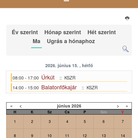
Év szerint
Hónap szerint
Hét szerint
Ma
Ugrás a hónaphoz
2026. június 15. , hétfő
Úrkút
08:00 - 17:00
:: KSZR
Balatonfőkajár
14:00 - 15:00
:: KSZR
«
<
június
2026
>
»
H
K
Sz
Cs
P
Szo
V
1
2
3
4
5
6
7
8
9
10
11
12
13
14