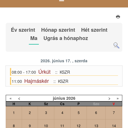
Év szerint
Hónap szerint
Hét szerint
Ma
Ugrás a hónaphoz
2026. június 17. , szerda
Úrkút
08:00 - 17:00
:: KSZR
Hajmáskér
11:00
:: KSZR
«
<
június
2026
>
»
H
K
Sz
Cs
P
Szo
V
1
2
3
4
5
6
7
8
9
10
11
12
13
14