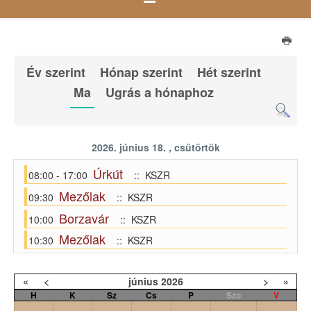
Év szerint
Hónap szerint
Hét szerint
Ma
Ugrás a hónaphoz
2026. június 18. , csütörtök
Úrkút
08:00 - 17:00
:: KSZR
Mezőlak
09:30
:: KSZR
Borzavár
10:00
:: KSZR
Mezőlak
10:30
:: KSZR
«
<
június
2026
>
»
H
K
Sz
Cs
P
Szo
V