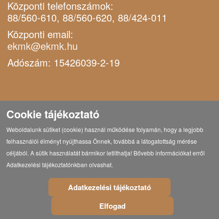
Központi telefonszámok:
88/560-610, 88/560-620, 88/424-011
Központi email:
ekmk@ekmk.hu
Adószám: 15426039-2-19
Cookie tájékoztató
Weboldalunk sütiket (cookie) használ működése folyamán, hogy a legjobb
felhasználói élményt nyújthassa Önnek, továbbá a látogatottság mérése
céljából. A sütik használatát bármikor letilthatja! Bővebb információkat erről
Adatkezelési tájékoztatónkban olvashat.
Adatkezelési tájékoztató
Elfogad
© Copyright 2021 Eötvös Károly Megyei Könyvtár