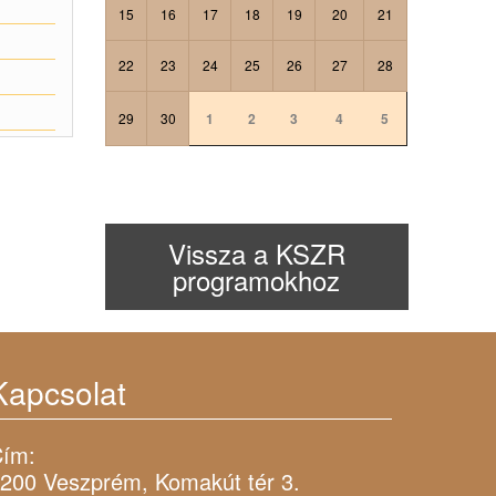
15
16
17
18
19
20
21
22
23
24
25
26
27
28
29
30
1
2
3
4
5
Vissza a KSZR
programokhoz
Kapcsolat
ím:
200 Veszprém, Komakút tér 3.