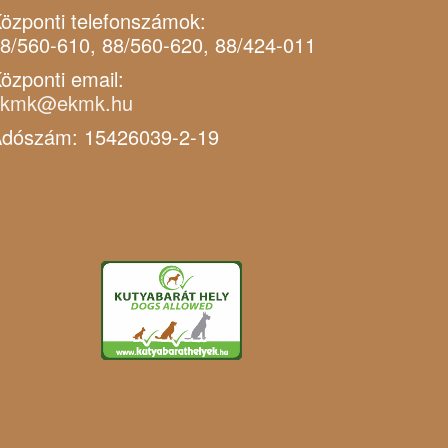
özponti telefonszámok:
8/560-610, 88/560-620, 88/424-011
özponti email:
ekmk@ekmk.hu
dószám: 15426039-2-19