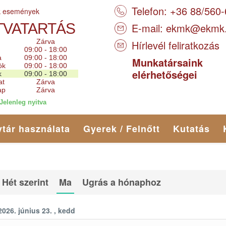
Telefon: +36 88/560
k események
TVATARTÁS
E-mail:
ekmk@ekmk
Zárva
Hírlevél feliratkozás
09:00 - 18:00
a
09:00 - 18:00
Munkatársaink
ök
09:00 - 18:00
elérhetőségei
k
09:00 - 18:00
at
Zárva
ap
Zárva
Jelenleg nyitva
tár használata
Gyerek / Felnőtt
Kutatás
Hét szerint
Ma
Ugrás a hónaphoz
2026. június 23. , kedd