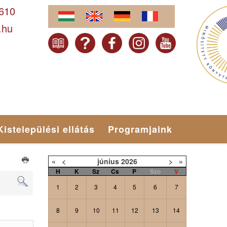
-610
.hu
Kistelepülési ellátás
Programjaink
«
<
június
2026
>
»
H
K
Sz
Cs
P
Szo
V
1
2
3
4
5
6
7
8
9
10
11
12
13
14