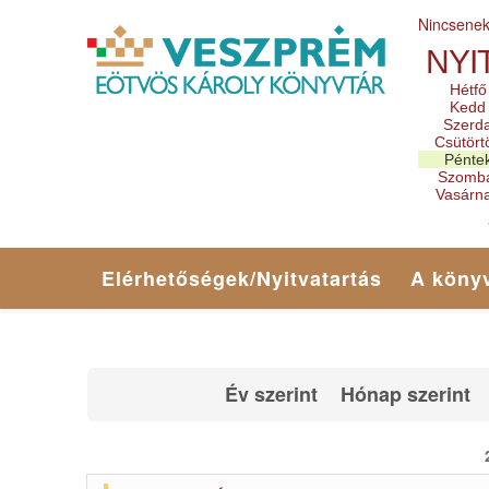
Nincsene
NYI
Hétfő
Kedd
Szerd
Csütört
Pénte
Szomb
Vasárn
Elérhetőségek/Nyitvatartás
A könyv
Év szerint
Hónap szerint