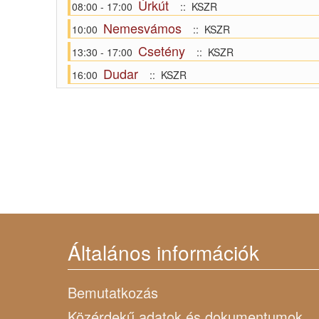
Úrkút
08:00 - 17:00
:: KSZR
Nemesvámos
10:00
:: KSZR
Csetény
13:30 - 17:00
:: KSZR
Dudar
16:00
:: KSZR
Általános információk
Bemutatkozás
Közérdekű adatok és dokumentumok