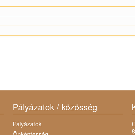
Pályázatok / közösség
Pályázatok
C
8
Önkéntesség