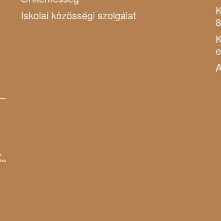
K
Iskolai közösségi szolgálat
8
K
A