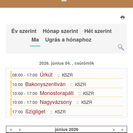
Év szerint
Hónap szerint
Hét szerint
Ma
Ugrás a hónaphoz
2026. június 04. , csütörtök
Úrkút
08:00 - 17:00
:: KSZR
Bakonyszentiván
10:00
:: KSZR
Monostorapáti
10:00 - 17:00
:: KSZR
Nagyvázsony
10:00 - 17:00
:: KSZR
Szigliget
17:00
:: KSZR
«
<
június
2026
>
»