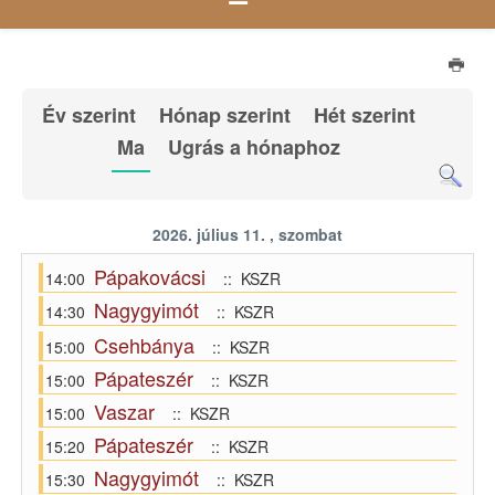
Év szerint
Hónap szerint
Hét szerint
Ma
Ugrás a hónaphoz
2026. július 11. , szombat
Pápakovácsi
14:00
:: KSZR
Nagygyimót
14:30
:: KSZR
Csehbánya
15:00
:: KSZR
Pápateszér
15:00
:: KSZR
Vaszar
15:00
:: KSZR
Pápateszér
15:20
:: KSZR
Nagygyimót
15:30
:: KSZR