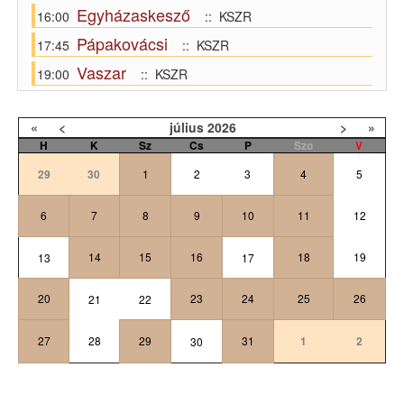
Egyházaskesző
16:00
:: KSZR
Pápakovácsi
17:45
:: KSZR
Vaszar
19:00
:: KSZR
«
<
július
2026
>
»
H
K
Sz
Cs
P
Szo
V
29
30
1
2
3
4
5
6
7
8
9
10
11
12
14
15
16
18
19
13
17
20
23
24
25
26
21
22
27
28
29
31
1
2
30