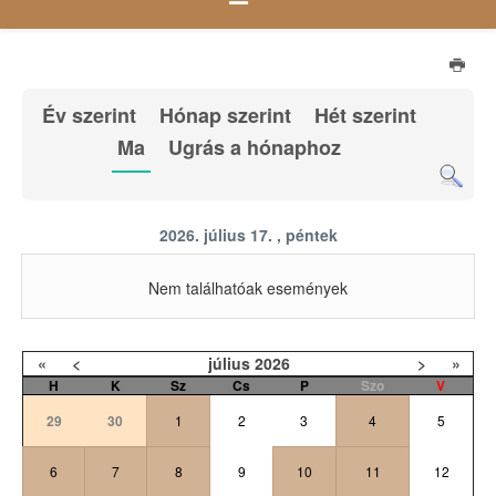
Év szerint
Hónap szerint
Hét szerint
Ma
Ugrás a hónaphoz
2026. július 17. , péntek
Nem találhatóak események
«
<
július
2026
>
»
H
K
Sz
Cs
P
Szo
V
29
30
1
2
3
4
5
6
7
8
9
10
11
12