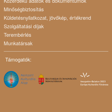
Közérdekű adatok és dokumentumok
Minőségbiztosítás
Küldetésnyilatkozat, jövőkép, értékrend
Szolgáltatási díjak
Terembérlés
Munkatársak
Támogatók: